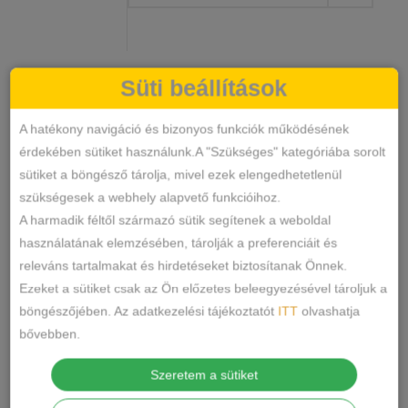
Lemila
Süti beállítások
KOSÁRBA TESZEM
Pamut
Női
A hatékony navigáció és bizonyos funkciók működésének
Alsó
érdekében sütiket használunk.A "Szükséges" kategóriába sorolt
31123
SKU
mennyiség
sütiket a böngésző tárolja, mivel ezek elengedhetetlenül
Alsónemű
Bugyi
KATEGÓRIÁK
,
szükségesek a webhely alapvető funkcióihoz.
CÍMKÉK
A harmadik féltől származó sütik segítenek a weboldal
Márka:
Lemila
használatának elemzésében, tárolják a preferenciáit és
MEGOSZTÁS
releváns tartalmakat és hirdetéseket biztosítanak Önnek.
Ezeket a sütiket csak az Ön előzetes beleegyezésével tároljuk a
LEÍRÁS
böngészőjében. Az adatkezelési tájékoztatót
ITT
olvashatja
bővebben.
TOVÁBBI INFORMÁCIÓK
Szeretem a sütiket
Anyaga: 95% pamut,5% elasztán