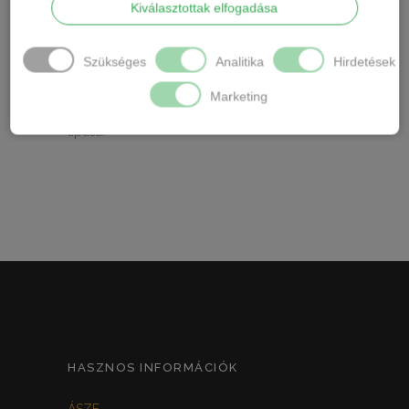
Kiválasztottak elfogadása
Ápolás: Gépben mosható.
Márka:Lemila
Szükséges
Analitika
Hirdetések
Lézervágott bugyi,pamut változata. Csípő
Marketing
fazonú,hétköznapi darabok egyik legkedveltebb
típusa.
HASZNOS INFORMÁCIÓK
ÁSZF