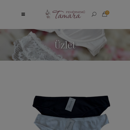
0
Üzlet