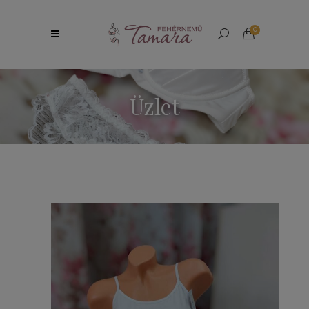
0
Üzlet