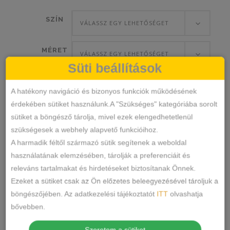
SZÍN
VÁLASSZ EGY LEHETŐSÉGET
MÉRET
VÁLASSZ EGY LEHETŐSÉGET
Süti beállítások
A hatékony navigáció és bizonyos funkciók működésének
érdekében sütiket használunk.A "Szükséges" kategóriába sorolt
Lemila
KOSÁRBA TESZEM
sütiket a böngésző tárolja, mivel ezek elengedhetetlenül
Francia
szükségesek a webhely alapvető funkcióihoz.
Pamut
A harmadik féltől származó sütik segítenek a weboldal
Bugyi
31124
SKU
használatának elemzésében, tárolják a preferenciáit és
mennyiség
Alsónemű
Bugyi
KATEGÓRIÁK
,
releváns tartalmakat és hirdetéseket biztosítanak Önnek.
CÍMKÉK
Ezeket a sütiket csak az Ön előzetes beleegyezésével tároljuk a
Márka:
Lemila
böngészőjében. Az adatkezelési tájékoztatót
ITT
olvashatja
MEGOSZTÁS
bővebben.
Szeretem a sütiket