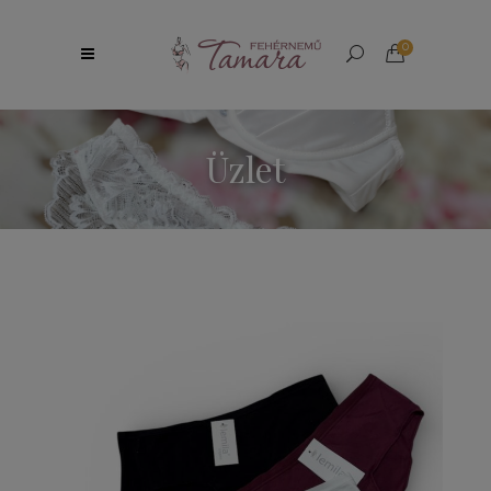
0
Üzlet