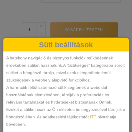
Lemila-
KOSÁRBA TESZEM
Csipkés
Tanga
Süti beállítások
mennyiség
32259
SKU
Alsónemű
Tanga
A hatékony navigáció és bizonyos funkciók működésének
KATEGÓRIÁK
,
érdekében sütiket használunk.A "Szükséges" kategóriába sorolt
CÍMKÉK
sütiket a böngésző tárolja, mivel ezek elengedhetetlenül
Márka:
Lemila
szükségesek a webhely alapvető funkcióihoz.
MEGOSZTÁS
A harmadik féltől származó sütik segítenek a weboldal
használatának elemzésében, tárolják a preferenciáit és
LEÍRÁS
releváns tartalmakat és hirdetéseket biztosítanak Önnek.
Ezeket a sütiket csak az Ön előzetes beleegyezésével tároljuk a
TOVÁBBI INFORMÁCIÓK
böngészőjében. Az adatkezelési tájékoztatót
ITT
olvashatja
bővebben.
Anyaga: 85% Nylon, 15% spandex