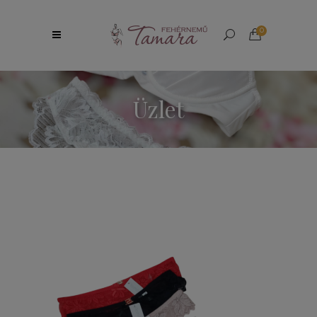
0
Üzlet