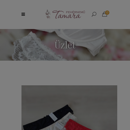
0
Üzlet