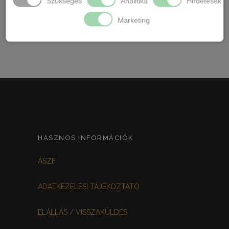
Szükséges
Analitika
Hirdetések
Testszín, Púder, Fekete, Piros
Marketing
HASZNOS INFORMÁCIÓK
ÁSZF
ADATKEZELÉSI TÁJÉKOZTATÓ
ELÁLLÁS / VISSZAKÜLDÉS