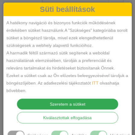
Süti beállítások
A hatékony navigáció és bizonyos funkciók működésének
Lemila
érdekében sütiket használunk.A "Szükséges" kategóriába sorolt
KOSÁRBA TESZEM
csipkés
sütiket a böngésző tárolja, mivel ezek elengedhetetlenül
bugyi
szükségesek a webhely alapvető funkcióihoz.
mennyiség
32261
SKU
A harmadik féltől származó sütik segítenek a weboldal
Alsónemű
Bugyi
KATEGÓRIÁK
,
használatának elemzésében, tárolják a preferenciáit és
bugyi
csipkés
lemila
CÍMKÉK
,
,
releváns tartalmakat és hirdetéseket biztosítanak Önnek.
Márka:
Lemila
Ezeket a sütiket csak az Ön előzetes beleegyezésével tároljuk a
böngészőjében. Az adatkezelési tájékoztatót
ITT
olvashatja
MEGOSZTÁS
bővebben.
TOVÁBBI INFORMÁCIÓK
Szeretem a sütiket
Méret
Kiválasztottak elfogadása
M, L, XL, XXL
Szín