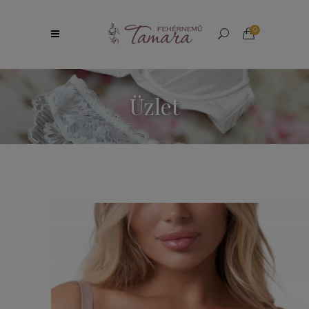
0
Üzlet