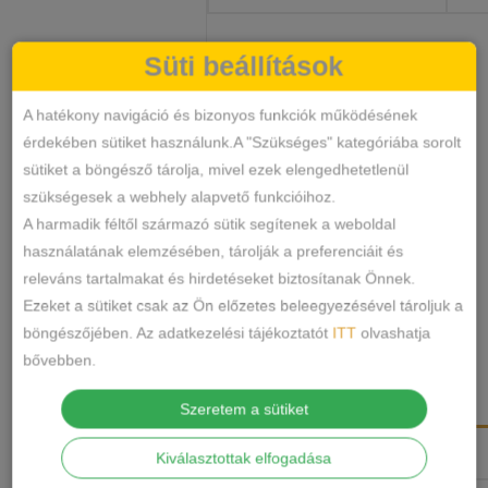
Süti beállítások
Lanny
KOSÁRBA TESZEM
A hatékony navigáció és bizonyos funkciók működésének
mode
érdekében sütiket használunk.A "Szükséges" kategóriába sorolt
vékony
sütiket a böngésző tárolja, mivel ezek elengedhetetlenül
puha
N/A
SKU
szükségesek a webhely alapvető funkcióihoz.
szivacsos
Melltartó
KATEGÓRIA
A harmadik féltől származó sütik segítenek a weboldal
melltartó
lanny mode
Lanny mode 3015
puha
,
,
használatának elemzésében, tárolják a preferenciáit és
szivacsos melltartó
vékony szivacsos
CÍMKÉK
mennyiség
,
releváns tartalmakat és hirdetéseket biztosítanak Önnek.
melltartó
Ezeket a sütiket csak az Ön előzetes beleegyezésével tároljuk a
Márka:
Lanny Mode
böngészőjében. Az adatkezelési tájékoztatót
ITT
olvashatja
MEGOSZTÁS
bővebben.
LEÍRÁS
Szeretem a sütiket
TOVÁBBI INFORMÁCIÓK
Kiválasztottak elfogadása