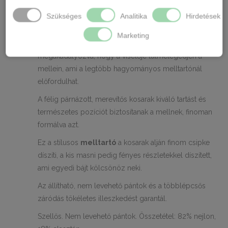
Merevítős. Többrétegű, alaktartó, rugalmas anyagból
Szükséges
Analitika
Hirdetések
készült, csipkeszegéllyel.
Marketing
Ez kivételes könnyedséget és légiességet biztosít neki,
megakadályozva, hogy a viselője túlmelegedjen a
mellein, ami a legtöbb hagyományos melltartónál
előfordulhat.
A félig párnázott, merevítős kosarak kiváló tartást és
természetes pozíciót biztosítanak a mellnek, finoman
formálva azt.
Ez a stílusos
melltartó
a kosarak alján finom csipke
díszíti, a kis masni pedig fényes részletekkel díszített,
ami egyedi bájt kölcsönöz neki.
Az állítható, nem levehető pántok és a többlépcsős
záródás tökéletes illeszkedést garantál.
Szellős. Nem levehető pántok. Összetétel: 82% nejlon,