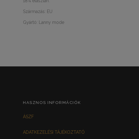
18% elasztán.
Származás: EU
Gyártó: Lanny mode
HASZNOS INFORMÁCIÓK
ÁSZF
ADATKEZELÉSI TÁJÉKOZTATÓ