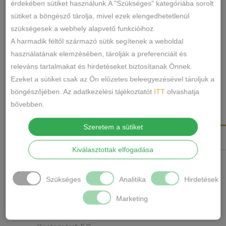
érdekében sütiket használunk.A "Szükséges" kategóriába sorolt
mode
sütiket a böngésző tárolja, mivel ezek elengedhetetlenül
merevítős
szükségesek a webhely alapvető funkcióihoz.
csipke
11958
SKU
A harmadik féltől származó sütik segítenek a weboldal
vékony
Melltartó
KATEGÓRIA
használatának elemzésében, tárolják a preferenciáit és
szivacsos
lanny mode
Merevítős melltartó
CÍMKÉK
,
releváns tartalmakat és hirdetéseket biztosítanak Önnek.
mennyiség
Márka:
Lanny Mode
Ezeket a sütiket csak az Ön előzetes beleegyezésével tároljuk a
MEGOSZTÁS
böngészőjében. Az adatkezelési tájékoztatót
ITT
olvashatja
bővebben.
LEÍRÁS
Szeretem a sütiket
TOVÁBBI INFORMÁCIÓK
Kiválasztottak elfogadása
Ízléses csipkés melltartó.Kiváló,minőségi tüll a melltartó
felső részén.
Szükséges
Analitika
Hirdetések
Fix vállpánt rész,amely hátul állítható. Hát részen 2
Marketing
kapcsos.