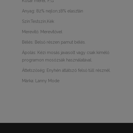
Kosár méret: F,G
Anyag: 82% nejlon,18% elasztán
Szín:Testszín,Kék
Merevítő: Merevítővel
Bélés: Belső részen pamut bélés.
Ápolás: Kézi mosás javasolt vagy csak kímélő
programon mosózsák használatával.
Áttetszőség: Enyhén átlátszó felső tüll résznél.
Márka: Lanny Mode