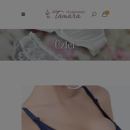
0
Üzlet