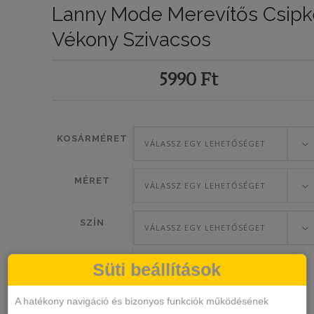
Lanny Mode Merevítős Csipk
Vékony Szivacsos
5990
Ft
KOSÁRMÉRET
VÁLASSZ EGY LEHETŐSÉGET
MÉRET
VÁLASSZ EGY LEHETŐSÉGET
SZÍN
VÁLASSZ EGY LEHETŐSÉGET
Süti beállítások
A hatékony navigáció és bizonyos funkciók működésének
Lanny
KOSÁRBA TESZEM