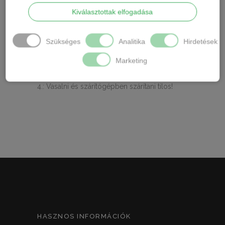
Kezelési útmutató:
Kiválasztottak elfogadása
1.: Minden használat után nyomkodva,
tiszta vízben kiöblíteni!
Szükséges
Analitika
Hirdetések
2.: Dörzsölni és csavarni tilos!
Marketing
3.: 30°C-on mosható, szintetikus
mosóport tartalmazó vízben.
4.: Vasalni és szárítógépben szárítani tilos!
HASZNOS INFORMÁCIÓK