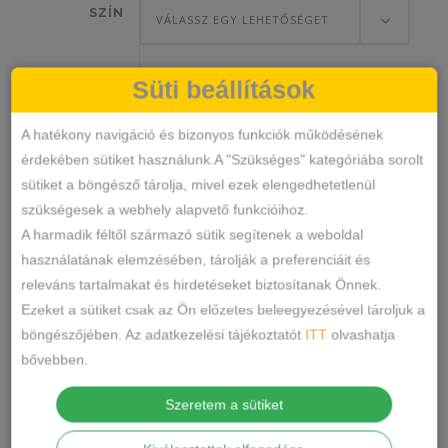
SZÍN
VÁLASSZ EGY LEHETŐSÉGET
Süti beállítások
Hana
A hatékony navigáció és bizonyos funkciók működésének
KOSÁRBA TESZEM
Széles
érdekében sütiket használunk.A "Szükséges" kategóriába sorolt
Oldalú
sütiket a böngésző tárolja, mivel ezek elengedhetetlenül
Pamut
70109
SKU
szükségesek a webhely alapvető funkcióihoz.
Bugyi
Alsónemű
Bugyi
KATEGÓRIÁK
,
A harmadik féltől származó sütik segítenek a weboldal
mennyiség
CÍMKÉK
használatának elemzésében, tárolják a preferenciáit és
releváns tartalmakat és hirdetéseket biztosítanak Önnek.
MEGOSZTÁS
Ezeket a sütiket csak az Ön előzetes beleegyezésével tároljuk a
böngészőjében. Az adatkezelési tájékoztatót
ITT
olvashatja
LEÍRÁS
bővebben.
TOVÁBBI INFORMÁCIÓK
Szeretem a sütiket
Anyaga:95%pamut,5%elastan