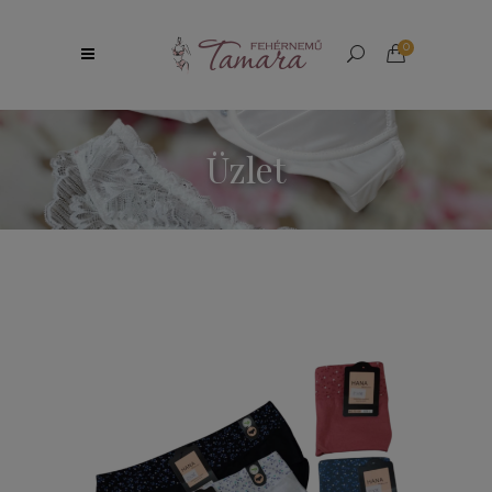
0
Üzlet