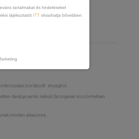
leváns tartalmakat és hirdetéseket
lési tájékoztatót
ITT
olvashatja bővebben.
RMÁCIÓK
an
arketing
l,mikroszálas,bordázott anyagból.
tlen darabja,varrás nélküli fazonjának köszönhetően
ynek,minden alkalomra.