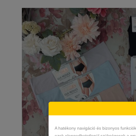
A hatékony navigáció és bizonyos funkció
ezek elengedhetetlenül szükségesek a web