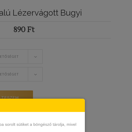
alú Lézervágott Bugyi
890
Ft
HETŐSÉGET
HETŐSÉGET
 TESZEM
sorolt sütiket a böngésző tárolja, mivel
yi