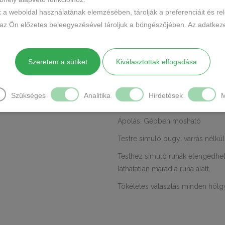
CÍMKÉK
k a weboldal használatának elemzésében, tárolják a preferenciáit és re
Márka:
Hana
 az Ön előzetes beleegyezésével tároljuk a böngészőjében. Az adatkeze
MEGOSZTÁS
LEÍRÁS
TOVÁBBI INFO
Szeretem a sütiket
Kiválasztottak elfogadása
Anyaga: 90%poliamid, 10% elast
Szükséges
Analitika
Hirdetések
M
Márka: Hana
Ápolás: Gépben mosható
Testre simuló bugyi varrás nélkü
Testhez simuló ruhák elengedhete
láthatatlan marad a ruha alatt.
Tökéletes választás minden hölg