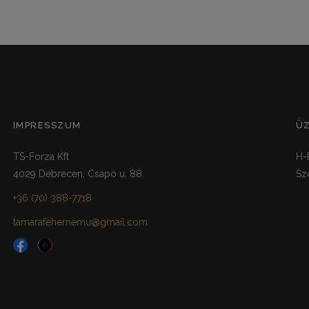
IMPRESSZUM
Ü
TS-Forza Kft
H-
4029 Debrecen, Csapó u. 88.
Sz
+36 (70) 388-7718
tamarafehernemu@gmail.com