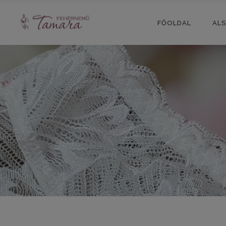
FŐOLDAL
AL