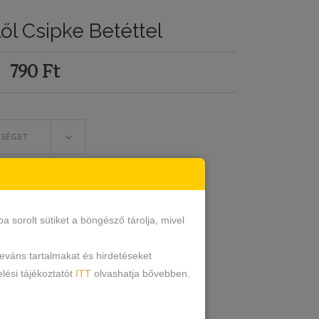
ől Csipke Betéttel
790
Ft
ŐSÉGET
ŐSÉGET
sorolt sütiket a böngésző tárolja, mivel
ESZEM
leváns tartalmakat és hirdetéseket
lési tájékoztatót
ITT
olvashatja bővebben.