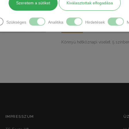
CÍMKÉK
Szeretem a sütiket
Kiválasztottak elfogadása
mennyiség
MEGOSZTÁS
Szükséges
Analitika
Hirdetések
M
LEÍRÁS
TOVÁBBI INFORM
Könnyű hétköznapi viselet. 5 színben
IMPRESSZUM
Ü