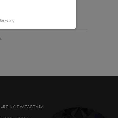
arketing
ÁCIÓK
.
ZLET NYITVATARTÁSA