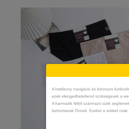
A hatékony navigáció és bizonyos funkció
ezek elengedhetetlenül szükségesek a web
A harmadik féltől származó sütik segítene
biztosítanak Önnek. Ezeket a sütiket csak