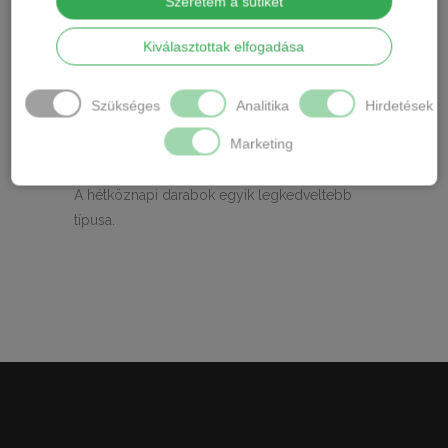
Szeretem a sütiket
TOVÁBBI INFORMÁCIÓK
Kiválasztottak elfogadása
Anyaga:95% pamut,5% elastan
Szükséges
Analitika
Hirdetések
Márka: Hana
Marketing
Ápolás: Gépben mosható.
A hétköznapi darabok egyik legkedveltebb
típusa.