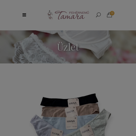
0
Üzlet