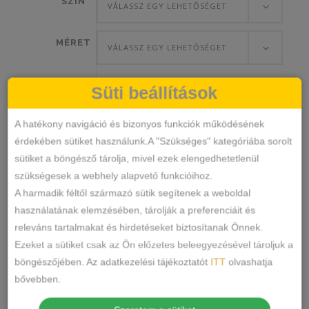
SZÍN
VÁLASSZ EGY LEHETŐSÉGET
MÉRET
VÁLASSZ EGY LEHETŐSÉGET
Süti beállítások
Hana
A hatékony navigáció és bizonyos funkciók működésének
KOSÁRBA TESZEM
Pamut
érdekében sütiket használunk.A "Szükséges" kategóriába sorolt
Féltanga
sütiket a böngésző tárolja, mivel ezek elengedhetetlenül
mennyiség
szükségesek a webhely alapvető funkcióihoz.
20071
SKU
A harmadik féltől származó sütik segítenek a weboldal
Alsónemű
Féltanga
KATEGÓRIÁK
,
használatának elemzésében, tárolják a preferenciáit és
Pamut bordázott féltanga
pamut
,
CÍMKÉK
féltanga
releváns tartalmakat és hirdetéseket biztosítanak Önnek.
Márka:
Hana
Ezeket a sütiket csak az Ön előzetes beleegyezésével tároljuk a
böngészőjében. Az adatkezelési tájékoztatót
MEGOSZTÁS
ITT
olvashatja
bővebben.
LEÍRÁS