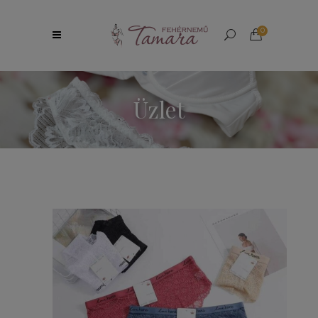
0
Üzlet