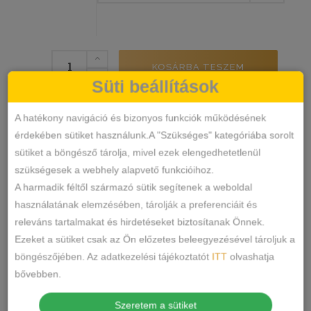
Hana
KOSÁRBA TESZEM
Csipke
Süti beállítások
Bugyi
mennyiség
7725
SKU
A hatékony navigáció és bizonyos funkciók működésének
Alsónemű
Bugyi
KATEGÓRIÁK
,
érdekében sütiket használunk.A "Szükséges" kategóriába sorolt
CÍMKÉK
sütiket a böngésző tárolja, mivel ezek elengedhetetlenül
szükségesek a webhely alapvető funkcióihoz.
MEGOSZTÁS
A harmadik féltől származó sütik segítenek a weboldal
használatának elemzésében, tárolják a preferenciáit és
LEÍRÁS
releváns tartalmakat és hirdetéseket biztosítanak Önnek.
Ezeket a sütiket csak az Ön előzetes beleegyezésével tároljuk a
TOVÁBBI INFORMÁCIÓK
böngészőjében. Az adatkezelési tájékoztatót
ITT
olvashatja
bővebben.
Anyaga: 90% poliamide, 10% elastan
Szeretem a sütiket
Márka: Hana