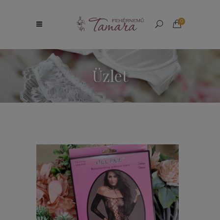
0
Üzlet