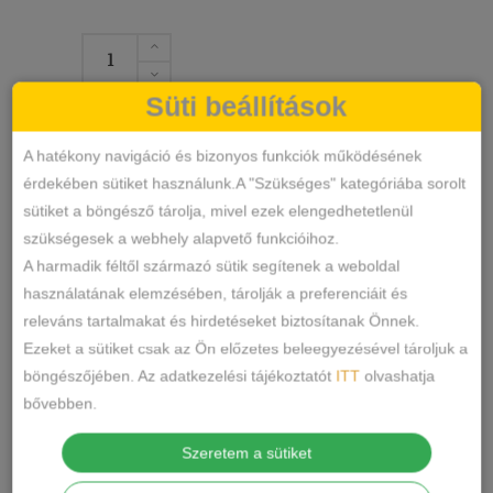
Fekete
erotikus
Süti beállítások
testharisnya
KOSÁRBA TESZEM
mennyiség
A hatékony navigáció és bizonyos funkciók működésének
érdekében sütiket használunk.A "Szükséges" kategóriába sorolt
8083
SKU
sütiket a böngésző tárolja, mivel ezek elengedhetetlenül
Sexy
KATEGÓRIA
szükségesek a webhely alapvető funkcióihoz.
CÍMKÉK
A harmadik féltől származó sütik segítenek a weboldal
MEGOSZTÁS
használatának elemzésében, tárolják a preferenciáit és
releváns tartalmakat és hirdetéseket biztosítanak Önnek.
LEÍRÁS
Ezeket a sütiket csak az Ön előzetes beleegyezésével tároljuk a
böngészőjében. Az adatkezelési tájékoztatót
ITT
olvashatja
Anyaga : 88% poliamid, 12 % elastan ,
bővebben.
rugalmas puha anyag.
Szeretem a sütiket
Gyártó : Ollike