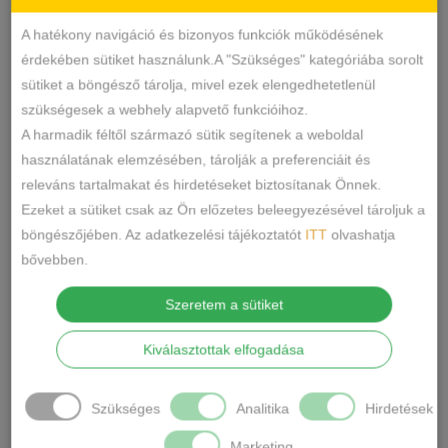
Sexy
KATEGÓRIA
CÍMKÉK
A hatékony navigáció és bizonyos funkciók működésének
Márka:
Ollike
érdekében sütiket használunk.A "Szükséges" kategóriába sorolt
sütiket a böngésző tárolja, mivel ezek elengedhetetlenül
MEGOSZTÁS
szükségesek a webhely alapvető funkcióihoz.
A harmadik féltől származó sütik segítenek a weboldal
LEÍRÁS
használatának elemzésében, tárolják a preferenciáit és
releváns tartalmakat és hirdetéseket biztosítanak Önnek.
Anyaga : 88% poliamid, 12 % elastan
Ezeket a sütiket csak az Ön előzetes beleegyezésével tároljuk a
Gyártó : Ollike
böngészőjében. Az adatkezelési tájékoztatót
ITT
olvashatja
bővebben.
Mérete: One size, /”S”mérettől-„L”méretig
nyúlik./
Szeretem a sütiket
Fekete Necc Ruha.A csomaghoz tartozik
Kiválasztottak elfogadása
kesztyű is. A csomag külön bugyit nem
tartalmaz.
Szükséges
Analitika
Hirdetések
Marketing