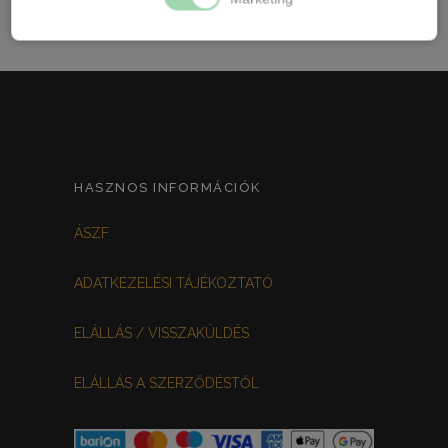
HASZNOS INFORMÁCIÓK
ÁSZF
ADATKEZELÉSI TÁJÉKOZTATÓ
ELÁLLÁS / VISSZAKÜLDÉS
ELÁLLÁS A SZERZŐDÉSTŐL