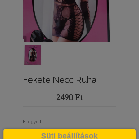
Fekete Necc Ruha
2490
Ft
Elfogyott
80157
SKU
Süti beállítások