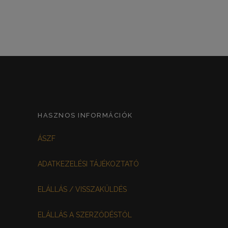
HASZNOS INFORMÁCIÓK
ÁSZF
ADATKEZELÉSI TÁJÉKOZTATÓ
ELÁLLÁS / VISSZAKÜLDÉS
ELÁLLÁS A SZERZŐDÉSTŐL