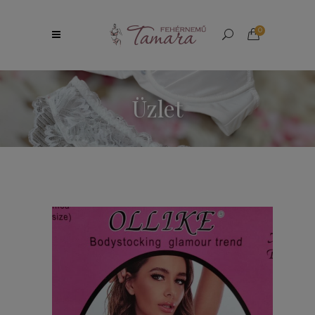
0
Üzlet