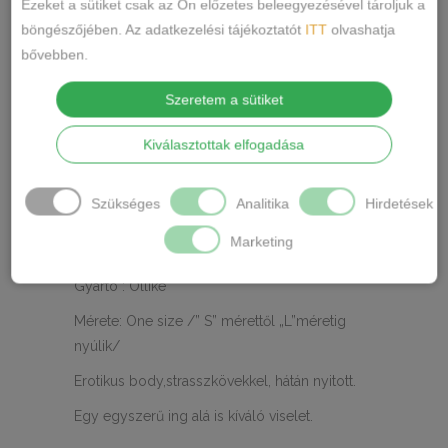
Ezeket a sütiket csak az Ön előzetes beleegyezésével tároljuk a
CÍMKÉK
böngészőjében. Az adatkezelési tájékoztatót
ITT
olvashatja
Márka:
Ollike
bővebben.
MEGOSZTÁS
Szeretem a sütiket
LEÍRÁS
Kiválasztottak elfogadása
TOVÁBBI INFORMÁCIÓK
Szükséges
Analitika
Hirdetések
Anyaga : 88% poliamid, 12 % elastan ,
Marketing
rugalmas puha anyag.
Gyártó : Ollike
Mérete: One size /” S” mérettől „L”méretig
nyúlik/
Erotikus body,strasszkövekkel, hátán nyitott.
Egy egyszerű ing alá is kíváló viselet.