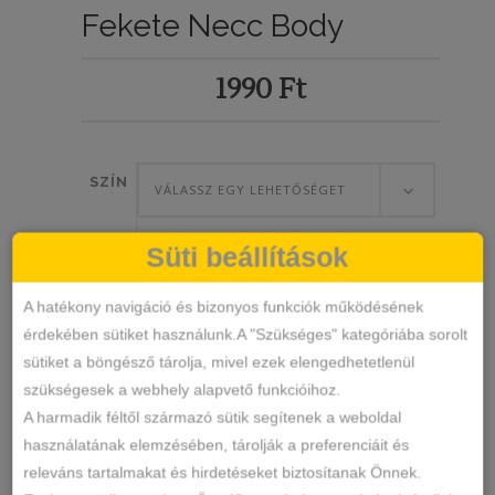
Fekete Necc Body
1990
Ft
SZÍN
VÁLASSZ EGY LEHETŐSÉGET
Süti beállítások
Fekete
A hatékony navigáció és bizonyos funkciók működésének
Necc
érdekében sütiket használunk.A "Szükséges" kategóriába sorolt
Body
sütiket a böngésző tárolja, mivel ezek elengedhetetlenül
KOSÁRBA TESZEM
mennyiség
szükségesek a webhely alapvető funkcióihoz.
A harmadik féltől származó sütik segítenek a weboldal
használatának elemzésében, tárolják a preferenciáit és
81102Z
SKU
releváns tartalmakat és hirdetéseket biztosítanak Önnek.
Sexy
KATEGÓRIA