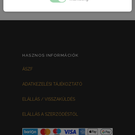
HASZNOS INFORMÁCIÓK
ÁSZF
ADATKEZELÉSI TÁJÉKOZTATÓ
ELÁLLÁS / VISSZAKÜLDÉS
ELÁLLÁS A SZERZŐDÉSTŐL