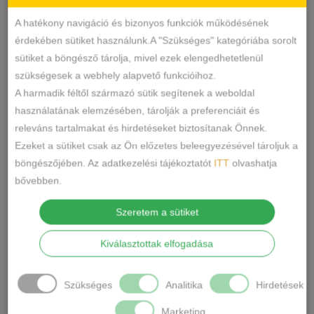
A hatékony navigáció és bizonyos funkciók működésének
LEÍRÁS
érdekében sütiket használunk.A "Szükséges" kategóriába sorolt
sütiket a böngésző tárolja, mivel ezek elengedhetetlenül
Anyaga: 20%polyurethane,76%
szükségesek a webhely alapvető funkcióihoz.
polyester,4%elastan
A harmadik féltől származó sütik segítenek a weboldal
használatának elemzésében, tárolják a preferenciáit és
Mérete: One Size
releváns tartalmakat és hirdetéseket biztosítanak Önnek.
Szín:Fekete
Ezeket a sütiket csak az Ön előzetes beleegyezésével tároljuk a
Ápolás: Csak kézzel mosható.Nem
böngészőjében. Az adatkezelési tájékoztatót
ITT
olvashatja
vasalható.
bővebben.
A szett 3 részből áll.
Szeretem a sütiket
Egy bőrhatású csipke felső részt,fix
Kiválasztottak elfogadása
vékony pántos tangát és egy necc
combfixet tartalmaz a csomag.
Szükséges
Analitika
Hirdetések
Marketing