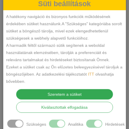
Süti beállítások
Sexy
KATEGÓRIA
CÍMKÉK
A hatékony navigáció és bizonyos funkciók működésének
Márka:
Ollike
érdekében sütiket használunk.A "Szükséges" kategóriába sorolt
MEGOSZTÁS
sütiket a böngésző tárolja, mivel ezek elengedhetetlenül
szükségesek a webhely alapvető funkcióihoz.
LEÍRÁS
A harmadik féltől származó sütik segítenek a weboldal
használatának elemzésében, tárolják a preferenciáit és
releváns tartalmakat és hirdetéseket biztosítanak Önnek.
Anyaga : 88% poliamid, 12 % elastan ,
Ezeket a sütiket csak az Ön előzetes beleegyezésével tároljuk a
rugalmas puha anyag.
böngészőjében. Az adatkezelési tájékoztatót
ITT
olvashatja
Gyártó : Ollike
bővebben.
Mérete: One size /” S” mérettől L-XL
Szeretem a sütiket
méretig nyúlik/
Erotikus testharisnya .
Kiválasztottak elfogadása
A csomag a bugyit és melltartót nem
tartalmazza.
Szükséges
Analitika
Hirdetések