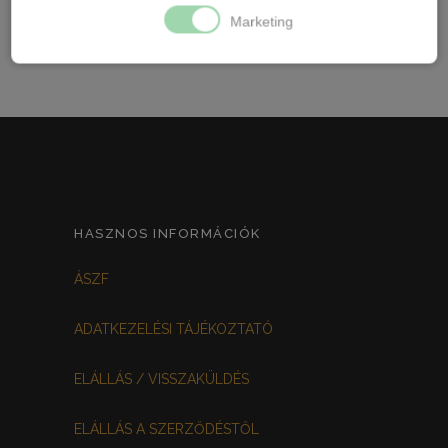
Marketing
HASZNOS INFORMÁCIÓK
ÁSZF
ADATKEZELÉSI TÁJÉKOZTATÓ
ELÁLLÁS / VISSZAKÜLDÉS
ELÁLLÁS A SZERZŐDÉSTŐL