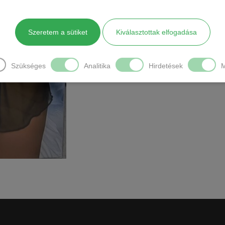
Anyaga: 95% poliamid, 5% Elastan
Mérete: One size
Szeretem a sütiket
Kiválasztottak elfogadása
A szetthez tartozik: hajráf,alsónemű,szo
Szükséges
Analitika
Hirdetések
M