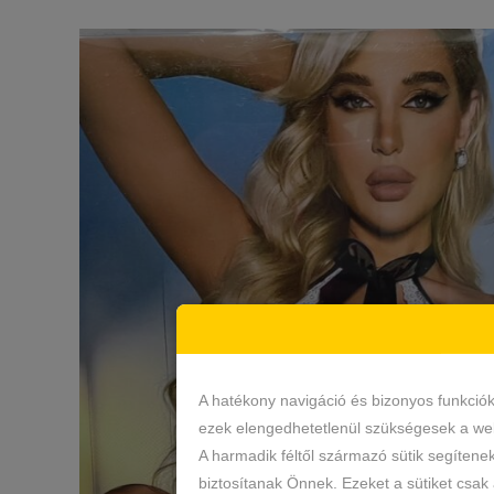
A hatékony navigáció és bizonyos funkció
ezek elengedhetetlenül szükségesek a web
A harmadik féltől származó sütik segítene
biztosítanak Önnek. Ezeket a sütiket csak