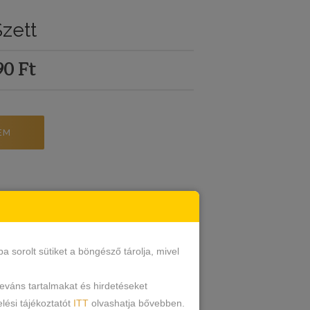
Szett
90
Ft
EM
sorolt sütiket a böngésző tárolja, mivel
leváns tartalmakat és hirdetéseket
lési tájékoztatót
ITT
olvashatja bővebben.