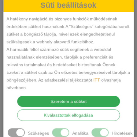
Süti beállítások
Fekete
Szett
KOSÁRBA TESZEM
A hatékony navigáció és bizonyos funkciók működésének
mennyiség
érdekében sütiket használunk.A "Szükséges" kategóriába sorolt
sütiket a böngésző tárolja, mivel ezek elengedhetetlenül
11227
SKU
szükségesek a webhely alapvető funkcióihoz.
Sexy
KATEGÓRIA
A harmadik féltől származó sütik segítenek a weboldal
CÍMKÉK
használatának elemzésében, tárolják a preferenciáit és
MEGOSZTÁS
releváns tartalmakat és hirdetéseket biztosítanak Önnek.
Ezeket a sütiket csak az Ön előzetes beleegyezésével tároljuk a
LEÍRÁS
böngészőjében. Az adatkezelési tájékoztatót
ITT
olvashatja
bővebben.
Anyaga: Poliészter,Poliamid,Bőr hatású
Szeretem a sütiket
Mérete: S-L méretig
Kiválasztottak elfogadása
Csomag Tartalma: 2 részből áll.
Alsónemű és Felsőrész. A necc harisnya
nem tartalmazza a csomot.
Szükséges
Analitika
Hirdetések