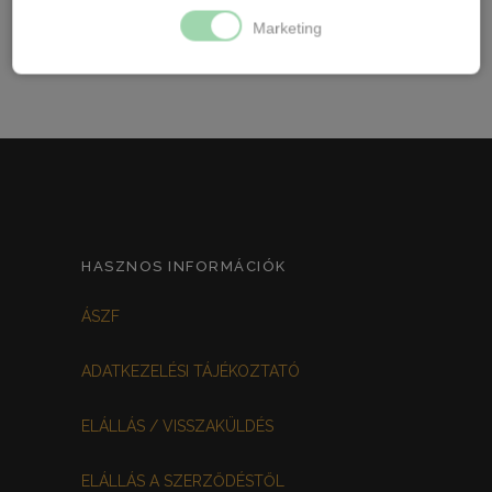
Marketing
HASZNOS INFORMÁCIÓK
ÁSZF
ADATKEZELÉSI TÁJÉKOZTATÓ
ELÁLLÁS / VISSZAKÜLDÉS
ELÁLLÁS A SZERZŐDÉSTŐL