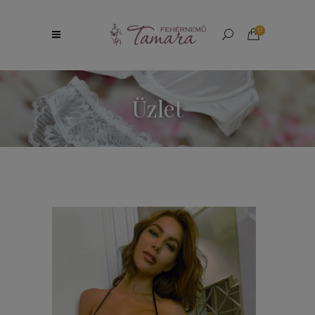
0
Üzlet