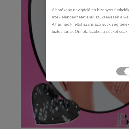
A hatékony navigáció és bizonyos funkció
ezek elengedhetetlenül szükségesek a web
A harmadik féltől származó sütik segítene
biztosítanak Önnek. Ezeket a sütiket csak