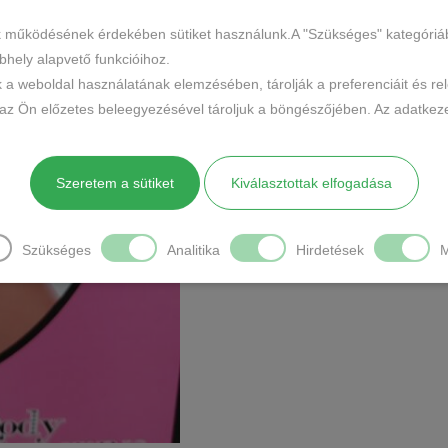
Anyaga : 88% poliamid, 12 % elas
k működésének érdekében sütiket használunk.A "Szükséges" kategóriába 
hely alapvető funkcióihoz.
Gyártó : Ollike
k a weboldal használatának elemzésében, tárolják a preferenciáit és re
Mérete: One size /” S” mérettől „
 az Ön előzetes beleegyezésével tároljuk a böngészőjében. Az adatkeze
Erotikus body,strasszkövekkel.
Egy egyszerű ing alá is kíváló vis
Szeretem a sütiket
Kiválasztottak elfogadása
Szükséges
Analitika
Hirdetések
M