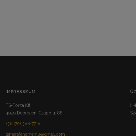
IMPRESSZUM
Ü
TS-Forza Kft
H-
4029 Debrecen, Csapó u. 88.
Sz
+36 (70) 388-7718
tamarafehernemu@gmail.com