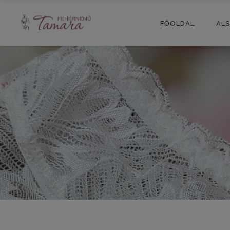
FŐOLDAL
AL