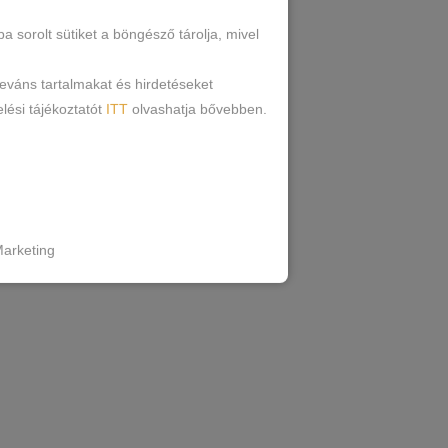
tan , rugalmas puha anyag.
sorolt sütiket a böngésző tárolja, mivel
leváns tartalmakat és hirdetéseket
L”méretig nyúlik/
lési tájékoztatót
ITT
olvashatja bővebben.
elet.
arketing