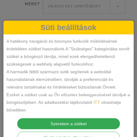
MÉRET
VÁLASSZ EGY LEHETŐSÉGET
Süti beállítások
Erotikus
A hatékony navigáció és bizonyos funkciók működésének
KOSÁRBA TESZEM
Fekete
érdekében sütiket használunk.A "Szükséges" kategóriába sorolt
Csipke
sütiket a böngésző tárolja, mivel ezek elengedhetetlenül
Szett
11315
SKU
szükségesek a webhely alapvető funkcióihoz.
mennyiség
Sexy
KATEGÓRIA
A harmadik féltől származó sütik segítenek a weboldal
CÍMKÉK
használatának elemzésében, tárolják a preferenciáit és
releváns tartalmakat és hirdetéseket biztosítanak Önnek.
MEGOSZTÁS
Ezeket a sütiket csak az Ön előzetes beleegyezésével tároljuk a
böngészőjében. Az adatkezelési tájékoztatót
ITT
olvashatja
LEÍRÁS
bővebben.
TOVÁBBI INFORMÁCIÓK
Szeretem a sütiket
Anyaga: 95% Polieszter, 5% elasztan