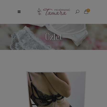
0
Üzlet