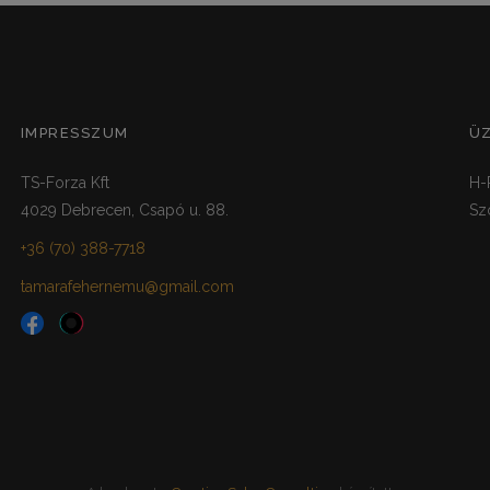
IMPRESSZUM
Ü
TS-Forza Kft
H-
4029 Debrecen, Csapó u. 88.
Sz
+36 (70) 388-7718
tamarafehernemu@gmail.com