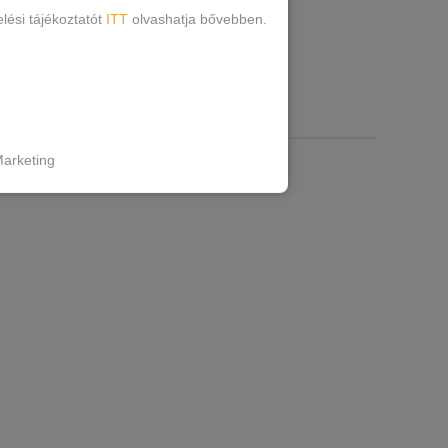
lési tájékoztatót
ITT
olvashatja bővebben.
RMÁCIÓK
arketing
kban,