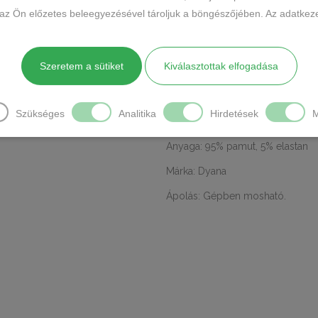
CÍMKÉK
 az Ön előzetes beleegyezésével tároljuk a böngészőjében. Az adatkeze
mennyiség
Márka:
Dyana
MEGOSZTÁS
Szeretem a sütiket
Kiválasztottak elfogadása
LEÍRÁS
TOVÁBBI INFO
Szükséges
Analitika
Hirdetések
M
Kényelmes viselet a mindennapo
Anyaga: 95% pamut, 5% elastan
Márka: Dyana
Ápolás: Gépben mosható.