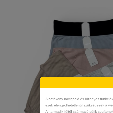
A hatékony navigáció és bizonyos funkció
ezek elengedhetetlenül szükségesek a web
A harmadik féltől származó sütik segítene