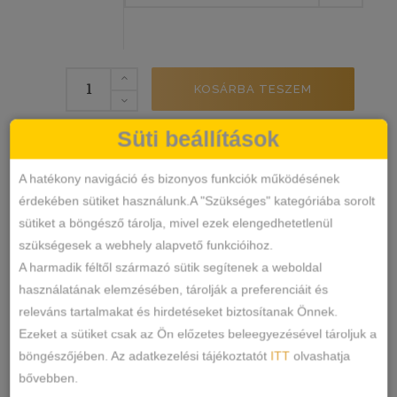
Dyana
KOSÁRBA TESZEM
Lézervágott
Tanga
Süti beállítások
mennyiség
10309
SKU
Alsónemű
Tanga
KATEGÓRIÁK
,
A hatékony navigáció és bizonyos funkciók működésének
CÍMKÉK
érdekében sütiket használunk.A "Szükséges" kategóriába sorolt
Márka:
Dyana
sütiket a böngésző tárolja, mivel ezek elengedhetetlenül
szükségesek a webhely alapvető funkcióihoz.
MEGOSZTÁS
A harmadik féltől származó sütik segítenek a weboldal
használatának elemzésében, tárolják a preferenciáit és
LEÍRÁS
releváns tartalmakat és hirdetéseket biztosítanak Önnek.
Ezeket a sütiket csak az Ön előzetes beleegyezésével tároljuk a
TOVÁBBI INFORMÁCIÓK
böngészőjében. Az adatkezelési tájékoztatót
ITT
olvashatja
bővebben.
Testre simuló tanga, varrás nélkül,mikroszálas