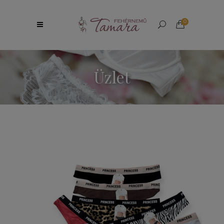
0
Üzlet