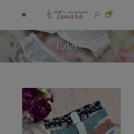
0
Üzlet