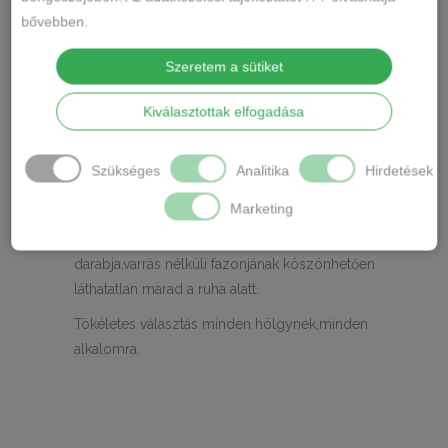
TOVÁBBI INFORMÁCIÓK
bővebben.
Szeretem a sütiket
Anyaga: 92%poliamid, 8% elastan
Márka: Dyana
Kiválasztottak elfogadása
Ápolás: Gépben mosható
Szükséges
Analitika
Hirdetések
Testre simuló bugyi varrás nélkül,mikroszálas
anyagból.
Marketing
Testhez simuló ruhák elengedhetetlen
darabja,varrás nélküli fazonjának köszönhetően
láthatatlan marad a ruha alatt.
Tökéletes választás minden hölgynek,minden
alkalomra.