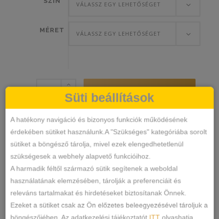
SZÍN
VÁLASSZ EGY LEHETŐSÉGET
MÉRET
VÁLASSZ EGY LEHETŐSÉGET
Dyana
KOSÁRBA TESZEM
Süti beállítások
lézervágott
tanga
A hatékony navigáció és bizonyos funkciók működésének
mennyiség
9782
SKU
érdekében sütiket használunk.A "Szükséges" kategóriába sorolt
Alsónemű
Tanga
KATEGÓRIÁK
,
sütiket a böngésző tárolja, mivel ezek elengedhetetlenül
CÍMKÉK
szükségesek a webhely alapvető funkcióihoz.
Márka:
Dyana
A harmadik féltől származó sütik segítenek a weboldal
MEGOSZTÁS
használatának elemzésében, tárolják a preferenciáit és
releváns tartalmakat és hirdetéseket biztosítanak Önnek.
LEÍRÁS
Ezeket a sütiket csak az Ön előzetes beleegyezésével tároljuk a
böngészőjében. Az adatkezelési tájékoztatót
ITT
olvashatja