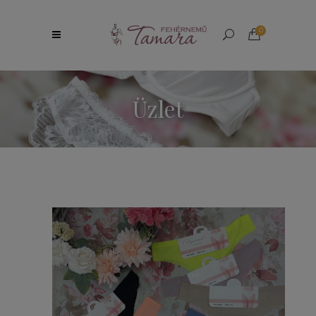
0
Üzlet