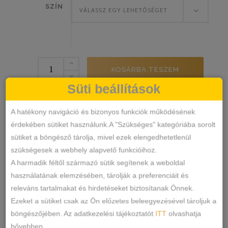
SZÍN
VÁLASSZ EGY LEHETŐSÉGET
Dyana
KOSÁRBA TESZEM
Lézervágott
Süti beállítások
Lágáteresztős
Féltanga
10048
SKU
A hatékony navigáció és bizonyos funkciók működésének
mennyiség
Alsónemű
Féltanga
KATEGÓRIÁK
,
érdekében sütiket használunk.A "Szükséges" kategóriába sorolt
CÍMKÉK
sütiket a böngésző tárolja, mivel ezek elengedhetetlenül
Márka:
Dyana
szükségesek a webhely alapvető funkcióihoz.
MEGOSZTÁS
A harmadik féltől származó sütik segítenek a weboldal
használatának elemzésében, tárolják a preferenciáit és
LEÍRÁS
releváns tartalmakat és hirdetéseket biztosítanak Önnek.
Ezeket a sütiket csak az Ön előzetes beleegyezésével tároljuk a
TOVÁBBI INFORMÁCIÓK
böngészőjében. Az adatkezelési tájékoztatót
ITT
olvashatja
bővebben.