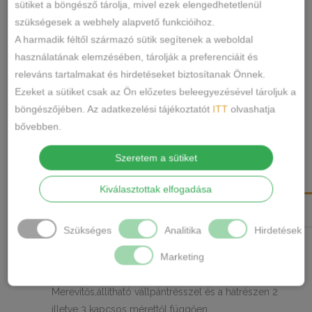
sütiket a böngésző tárolja, mivel ezek elengedhetetlenül
Dorina
KOSÁRBA TESZEM
szükségesek a webhely alapvető funkcióihoz.
Yahara
A harmadik féltől származó sütik segítenek a weboldal
2db
használatának elemzésében, tárolják a preferenciáit és
Félkosaras-
FXPG0007LA086
SKU
releváns tartalmakat és hirdetéseket biztosítanak Önnek.
Szivacsos
Melltartó
KATEGÓRIA
Ezeket a sütiket csak az Ön előzetes beleegyezésével tároljuk a
Melltartó
CÍMKÉK
böngészőjében. Az adatkezelési tájékoztatót
ITT
olvashatja
mennyiség
Márka:
Dorina
bővebben.
MEGOSZTÁS
Szeretem a sütiket
LEÍRÁS
Kiválasztottak elfogadása
TOVÁBBI INFORMÁCIÓK
Szükséges
Analitika
Hirdetések
A Dorina Yahara melltartó tökéletes választás,egyszerre
Marketing
biztosít kényelmet és tartást.
Merevítős,állítható vállpántrésszel és a hátrészen 2
illetve 3 kapcsos mérettől függően.