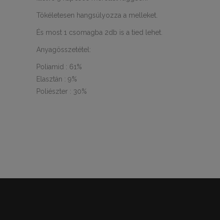
Tökéletesen hangsúlyozza a melleket.
És most 1 csomagba 2db is a tied lehet.
Anyagösszetétel:
Poliamid : 61%
Elasztán : 9%
Poliészter : 30%