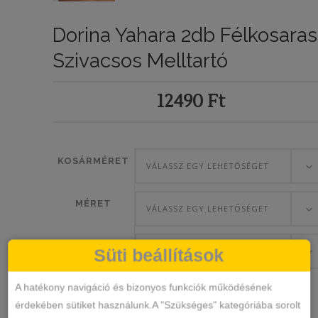
Dorina Yahara 2db Félkosaras
Szivacsos Melltartó
12490
Ft
KOSÁRMÉRET
VÁLASSZ EGY LEHETŐSÉGET
MÉRET
VÁLASSZ EGY LEHETŐSÉGET
SZÍN
Süti beállítások
VÁLASSZ EGY LEHETŐSÉGET
A hatékony navigáció és bizonyos funkciók működésének
érdekében sütiket használunk.A "Szükséges" kategóriába sorolt