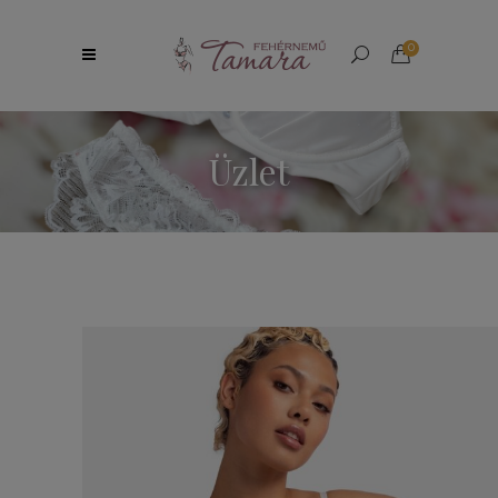
0
Üzlet