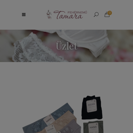
0
Üzlet