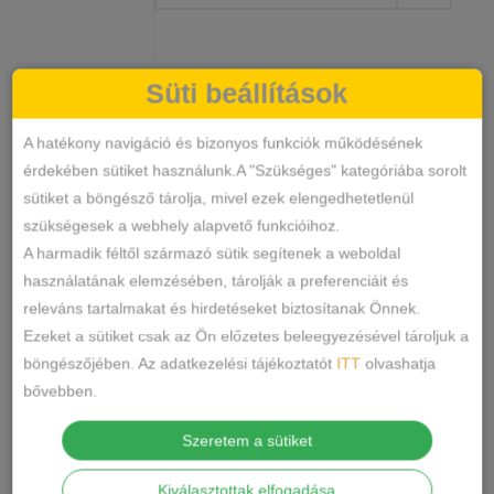
Süti beállítások
Csipkés
KOSÁRBA TESZEM
Hana
A hatékony navigáció és bizonyos funkciók működésének
Bugyi
érdekében sütiket használunk.A "Szükséges" kategóriába sorolt
mennyiség
38327
SKU
sütiket a böngésző tárolja, mivel ezek elengedhetetlenül
Alsónemű
Bugyi
KATEGÓRIÁK
,
szükségesek a webhely alapvető funkcióihoz.
CÍMKÉK
A harmadik féltől származó sütik segítenek a weboldal
MEGOSZTÁS
használatának elemzésében, tárolják a preferenciáit és
releváns tartalmakat és hirdetéseket biztosítanak Önnek.
Ezeket a sütiket csak az Ön előzetes beleegyezésével tároljuk a
LEÍRÁS
böngészőjében. Az adatkezelési tájékoztatót
ITT
olvashatja
bővebben.
TOVÁBBI INFORMÁCIÓK
Szeretem a sütiket
Anyaga: 95% pamut, 5% elastan
Kiválasztottak elfogadása
Ápolás: Gépben mosható.