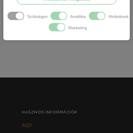
Anyaga pamut és bordázott,rugalmas
Szükséges
Analitika
Hirdetések
gumírozás a csípő részen.
Marketing
Kedveled a kényelmes viseletet? Akkor ezt a
bugyit ne hagyd ki.
HASZNOS INFORMÁCIÓK
ÁSZF