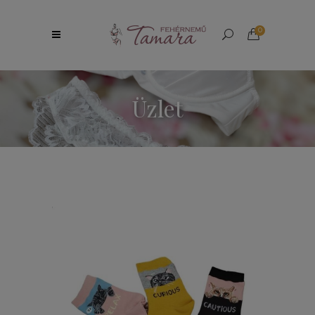
0
Üzlet