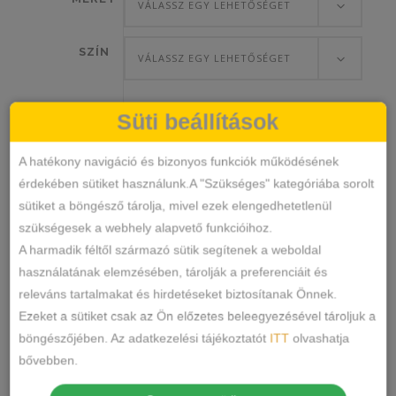
VÁLASSZ EGY LEHETŐSÉGET
SZÍN
VÁLASSZ EGY LEHETŐSÉGET
Süti beállítások
Cicás
A hatékony navigáció és bizonyos funkciók működésének
KOSÁRBA TESZEM
Pamut
érdekében sütiket használunk.A "Szükséges" kategóriába sorolt
Zokni
sütiket a böngésző tárolja, mivel ezek elengedhetetlenül
mennyiség
NZP285
SKU
szükségesek a webhely alapvető funkcióihoz.
Kiegészítők
Zokni
KATEGÓRIÁK
,
A harmadik féltől származó sütik segítenek a weboldal
CÍMKÉK
használatának elemzésében, tárolják a preferenciáit és
releváns tartalmakat és hirdetéseket biztosítanak Önnek.
MEGOSZTÁS
Ezeket a sütiket csak az Ön előzetes beleegyezésével tároljuk a
böngészőjében. Az adatkezelési tájékoztatót
ITT
olvashatja
LEÍRÁS
bővebben.
TOVÁBBI INFORMÁCIÓK