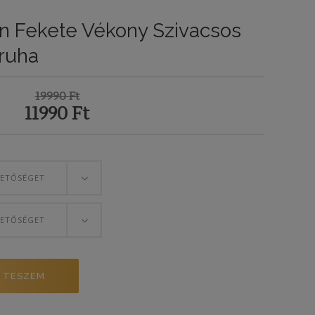
n Fekete Vékony Szivacsos
ruha
19990
Ft
11990
Ft
HETŐSÉGET
HETŐSÉGET
 TESZEM