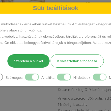
Vékony
CD9
SKU
Süti beállítások
Szivacsos
Fürdőruha
Két
KATEGÓRIÁK
,
Kétrészes
caribbean des
CÍMKÉK
Fürdőruha
Márka:
Caribbean Design
k működésének érdekében sütiket használunk.A "Szükséges" kategóriába 
mennyiség
hely alapvető funkcióihoz.
MEGOSZTÁS
k a weboldal használatának elemzésében, tárolják a preferenciáit és re
 az Ön előzetes beleegyezésével tároljuk a böngészőjében. Az adatkeze
LEÍRÁS
TOVÁBBI INFO
Caribbean Design egyik kedvelt t
Szeretem a sütiket
Kiválasztottak elfogadása
fazon.
Háromszög fazon, szélesített pántt
Szükséges
Analitika
Hirdetések
M
Szélesebb alsó részel. Felső és al
Kosár méretileg C-D kosárra ajá
Anyagösszetétel : 80%poliamid 
Minőség: I. osztály
Származási hely: Magyarország