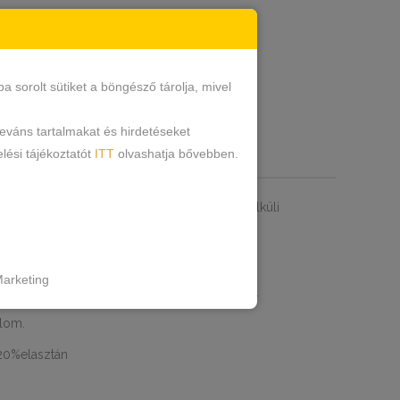
részes
ign
két részes fürdőruha
,
sorolt sütiket a böngésző tárolja, mivel
leváns tartalmakat és hirdetéseket
lési tájékoztatót
ITT
olvashatja bővebben.
RMÁCIÓK
ípusa. Vékony szivacsbetétes és merevítő nélküli
al. Hátul csatos és pántja állítható.
arketing
só része is ezüst csík díszítéssel van ellátva.
nlom.
20%elasztán