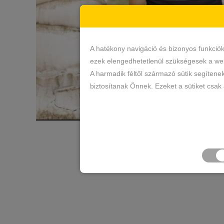
A hatékony navigáció és bizonyos funkció
ezek elengedhetetlenül szükségesek a web
A harmadik féltől származó sütik segítene
biztosítanak Önnek. Ezeket a sütiket csak