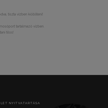
va, tiszta vízben kiöblíteni!
 mosóport tartalmazó vízben.
ani tilos!
ZLET NYITVATARTÁSA