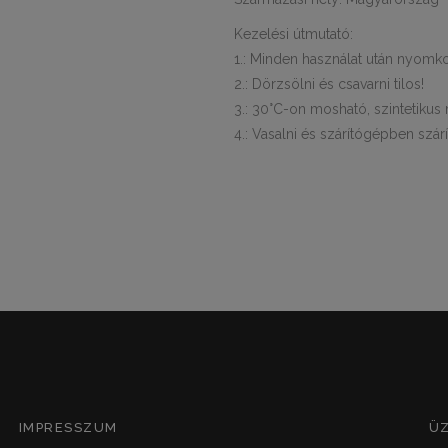
Kezelési útmutató:
1.: Minden használat után nyomkod
2.: Dörzsölni és csavarni tilos!
3.: 30°C-on mosható, szintetikus
4.: Vasalni és szárítógépben szárít
IMPRESSZUM
Ü