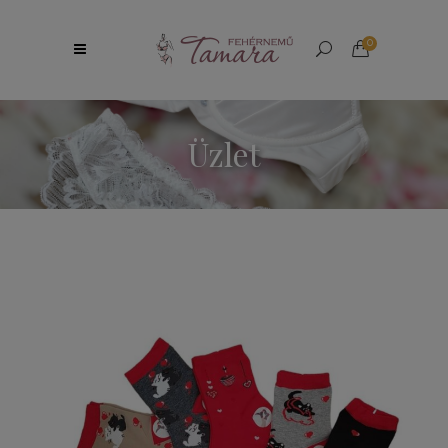
0
Üzlet