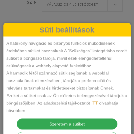
SZÍN
VÁLASSZ EGY LEHETŐSÉGET
Süti beállítások
Auravia
KOSÁRBA TESZEM
A hatékony navigáció és bizonyos funkciók működésének
Cicás-
érdekében sütiket használunk.A "Szükséges" kategóriába sorolt
Mintás
sütiket a böngésző tárolja, mivel ezek elengedhetetlenül
Zokni
NZP721
SKU
szükségesek a webhely alapvető funkcióihoz.
mennyiség
Kiegészítők
Zokni
KATEGÓRIÁK
,
A harmadik féltől származó sütik segítenek a weboldal
CÍMKÉK
használatának elemzésében, tárolják a preferenciáit és
MEGOSZTÁS
releváns tartalmakat és hirdetéseket biztosítanak Önnek.
Ezeket a sütiket csak az Ön előzetes beleegyezésével tároljuk a
LEÍRÁS
böngészőjében. Az adatkezelési tájékoztatót
ITT
olvashatja
bővebben.
TOVÁBBI INFORMÁCIÓK
Szeretem a sütiket
Anyaga: 85%pamut, 10% poliamid, 5 %elastan