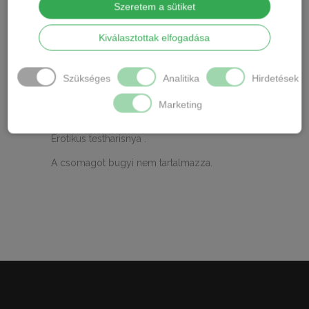
Szeretem a sütiket
Anyaga : 88% poliamid, 12 % elastan ,
Kiválasztottak elfogadása
rugalmas puha anyag.
Gyártó : Ollike
Szükséges
Analitika
Hirdetések
Mérete: One size / ” S” mérettől „L”
Marketing
méretig nyúlik/
Erotikus testharisnya .
A csomagot bugyi nem tartalmazza.