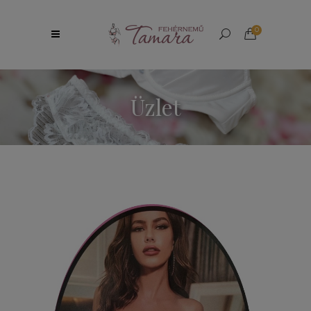
0
Üzlet