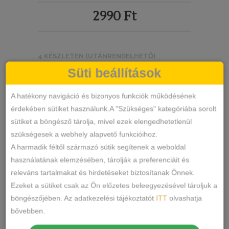
2990
Ft
4 KÉSZLETEN (UTÁNRENDELHETŐ)
Süti beállítások
Piros
A hatékony navigáció és bizonyos funkciók működésének
erotikus
érdekében sütiket használunk.A "Szükséges" kategóriába sorolt
testharisnya
KOSÁRBA TESZEM
sütiket a böngésző tárolja, mivel ezek elengedhetetlenül
szett
szükségesek a webhely alapvető funkcióihoz.
mennyiség
A harmadik féltől származó sütik segítenek a weboldal
8110Z
SKU
használatának elemzésében, tárolják a preferenciáit és
Sexy
KATEGÓRIA
releváns tartalmakat és hirdetéseket biztosítanak Önnek.
CÍMKÉK
Ezeket a sütiket csak az Ön előzetes beleegyezésével tároljuk a
MEGOSZTÁS
böngészőjében. Az adatkezelési tájékoztatót
ITT
olvashatja
bővebben.
LEÍRÁS