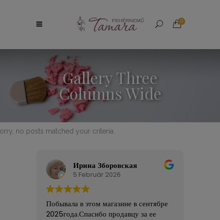
0
Gallery Three
Columns Wide
orry, no posts matched your criteria.
Ирина Зборовская
5 Február 2026
Побывала в этом магазине в сентябре
Nagy
2025года.Спасибо продавцу за ее
Széle