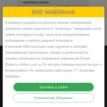
терпение,умение
kiszo
подсказать,угодить,помочь.Попросила
Süti beállítások
скидку,у меня был день рождения и
Olvass tovább
мне ее предоставили,спасибо,еще
приду обязательно.Рекомендую!!
A hatékony navigáció és bizonyos funkciók működésének
érdekében sütiket használunk.A "Szükséges" kategóriába sorolt
Google
összesített értékelés
sütiket a böngésző tárolja, mivel ezek elengedhetetlenül
5.0
az 5-ből,
12 vélemény
alapján
szükségesek a webhely alapvető funkcióihoz.
A harmadik féltől származó sütik segítenek a weboldal
használatának elemzésében, tárolják a preferenciáit és
releváns tartalmakat és hirdetéseket biztosítanak Önnek.
Ezeket a sütiket csak az Ön előzetes beleegyezésével tároljuk a
böngészőjében. Az adatkezelési tájékoztatót
ITT
olvashatja
HASZNOS INFORMÁCIÓK
bővebben.
ÁSZF
Szeretem a sütiket
ADATKEZELÉSI TÁJÉKOZTATÓ
Kiválasztottak elfogadása