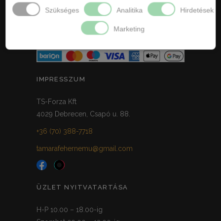
ELÁLLÁS / VISSZAKÜLDÉS
Szükséges
Analitika
Hirdetések
ELÁLLÁS A SZERZŐDÉSTŐL
Marketing
IMPRESSZUM
TS-Forza Kft
4029 Debrecen, Csapó u. 88.
+36 (70) 388-7718
tamarafehernemu@gmail.com
ÜZLET NYITVATARTÁSA
H-P 10.00 – 18.00-ig