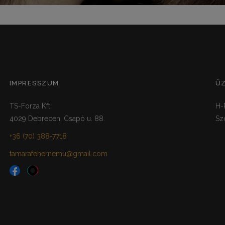
IMPRESSZUM
Ü
TS-Forza Kft
H-
4029 Debrecen, Csapó u. 88.
Sz
+36 (70) 388-7718
tamarafehernemu@gmail.com