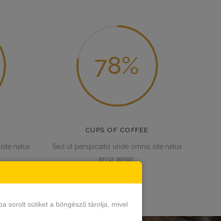
78
CUPS OF COFFEE
iste natus
Sed ut perspiciatis unde omnis iste natus
error aman.
sorolt sütiket a böngésző tárolja, mivel