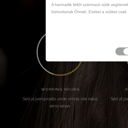
A harmadik féltől származó sütik segítene
biztosítanak Önnek. Ezeket a sütiket csak
55
WORKING HOURS
A
Sed ut perspiciatis unde omnis iste natus
Sed ut pe
error aman.