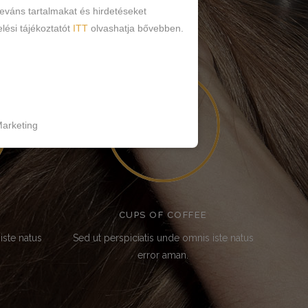
leváns tartalmakat és hirdetéseket
lési tájékoztatót
ITT
olvashatja bővebben.
90
arketing
CUPS OF COFFEE
iste natus
Sed ut perspiciatis unde omnis iste natus
error aman.