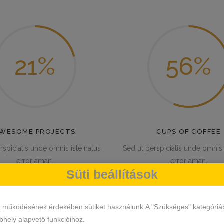
21
56
WESOME PROJECTS
CUPS OF COFFEE
rspiciatis unde omnis iste natus
Sed ut perspiciatis unde omnis 
error aman.
error aman.
Süti beállítások
k működésének érdekében sütiket használunk.A "Szükséges" kategóriába 
hely alapvető funkcióihoz.