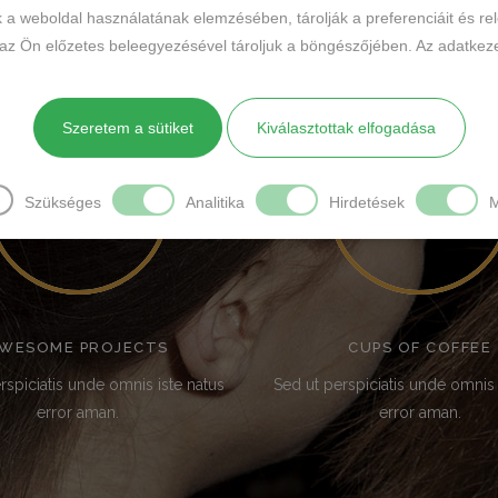
k a weboldal használatának elemzésében, tárolják a preferenciáit és re
 az Ön előzetes beleegyezésével tároljuk a böngészőjében. Az adatkeze
Szeretem a sütiket
Kiválasztottak elfogadása
78
81
Szükséges
Analitika
Hirdetések
M
WESOME PROJECTS
CUPS OF COFFEE
rspiciatis unde omnis iste natus
Sed ut perspiciatis unde omnis 
error aman.
error aman.