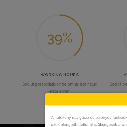
39
WORKING HOURS
A
Sed ut perspiciatis unde omnis iste natus
Sed ut pe
error aman.
A hatékony navigáció és bizonyos funkció
ezek elengedhetetlenül szükségesek a web