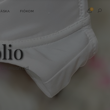
0
TÁSKA
FIÓKOM
lio
ed do eiusmod