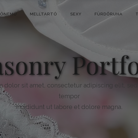
SÓNEMŰ
MELLTARTÓ
SEXY
FÜRDŐRUHA
sonry Portfo
dolor sit amet, consectetur adipiscing elit, s
tempor
incididunt ut labore et dolore magna.