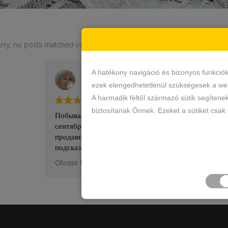
rry, no posts matched your criteria.
A hatékony navigáció és bizonyos funkció
Ирина Зборовская
Ildikó S
5 Február 2026
23 Január
ezek elengedhetetlenül szükségesek a web
A harmadik féltől származó sütik segítene
biztosítanak Önnek. Ezeket a sütiket csak
Побывала в этом магазине в
Nagyon ajánlom
сентябре 2025года.Спасибо
Széles választé
продавцу за ее терпение,умение
kiszolgálás.
подсказать,угодить,помочь.Попроси
ла скидку,у меня был день
Olvass tovább
рождения и мне ее
предоставили,спасибо,еще приду
обязательно.Рекомендую!!
G