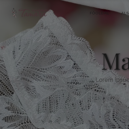
FŐOLDAL
AL
Ma
Lorem ipsum 